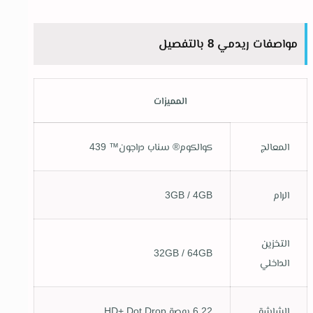
مواصفات ريدمي 8 بالتفصيل
المميزات
المعالج
كوالكوم® سناب دراجون™ 439
الرام
3GB / 4GB
التخزين
32GB / 64GB
الداخلي
الشاشة
6.22 بوصة HD+ Dot Drop