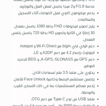
عدسة F/1.8 و2 ميجا بكسل لعمل العزل والبورتريه.
يدعم ميكروفون ثانوي لعزل الضوضاء أثناء التسجيل
والمكالمات.
يتيح تصوير فيديوهات FHD بدقة 1080 بكسل بمعدل
30 إطارًا في الثانية وتصوير HD بدقة 720 بكسل بنفس
المعدل.
دعم الواي فاي b/g/n مع Wi-Fi Direct و hotspot.
البلوتوث بإصدار 4.2 مع دعم A2DP و LE.
دعم GPS مع A-GPS, GLONASS, و BDS لتحديد
الموقع.
يحتوي على منفذ 3.5 ملم لسماعات الأذن.
يتضمن مستشعر البصمة وخاصية Face Unlock للأمان.
يُدعم معظم المستشعرات بما في ذلك التسارع، القرب،
والبوصلة.
منفذ USB من نوع Type C مع دعم OTG.
البطارية بسعة 5000 مللي أمبير مع دعم الشحن السريع