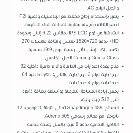
والجيل الرابع 4G.
يتميز بإستخدام زجاج مختلط مع البلاستيك وتقنية P2i
لصنع الهاتف وجعله مقاومًا لقطرات الماء الخفيفة.
الشاشة من نوع IPS LCD بمقاس 6.22 إنش وبجودة
HD+ بدقة 720×1520 بكسل وكثافة بكسلات 270
بكسل لكل إنش. تأتي بنسبة عرض 19:9 وحماية
Corning Gorilla Glass الجيل الخامس.
متاح بعدة إصدارات من الذاكرة والرام ذاكرة داخلية 32
جيجا بايت ورام 3 جيجا بايت والثاني: ذاكرة داخلية 64
جيجا بايت ورام 4 جيجا بايت.
يمكن زيادة المساحة التخزينية بواسطة بطاقة ذاكرة
حتى 512 جيجا بايت.
المعالج: Snapdragon 439 ثماني النواة بتكنولوجيا 12
نانومتر، مع معالج رسومي Adreno 505.
الكاميرا الأمامية بدقة 8 ميجا بكسل بفتحة عدسة
F/2.0، والكاميرا الخلفية مزدوجة: 12 ميجا بكسل بفتحة